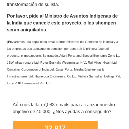
transformación de su isla.
Por favor, pide al Ministro de Asuntos Indígenas de
la India que cancele este proyecto, o los shompen
serán aniquilados.
(Enviaremos una copia de tu email a otros ministros del Gobierno de la India y a
las empresas que actualmente compiten por construir la primera fase del
proyecto: el megapuerto. Se trata de: Adani Ports and Special Economic Zone Ltd,
JSW Infrastructure Ltd, Royal Boskalis Westminster N.V., Rail Vikas Nigam Ltd,
Container Corporation of India Ltd, Essar Ports, Megha Engineering &
Infrastructures Ltd, Navayuga Engineering Co Ltd, Vishwa Samudra Holdings Pvt.
Ltd y PDP International Pvt. Ltd)
Aún nos faltan 7,083 emails para alcanzar nuestro
objetivo de 40,000. ¿Nos ayudas a conseguirlo?
32,917